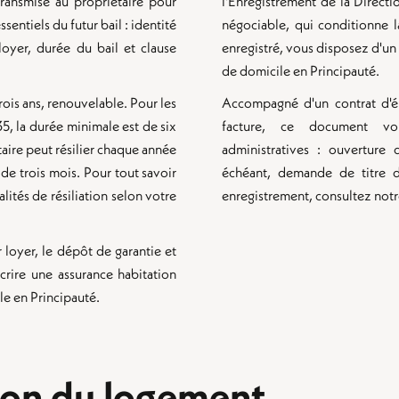
transmise au propriétaire pour
l'Enregistrement de la Directi
entiels du futur bail : identité
négociable, qui conditionne la
loyer, durée du bail et clause
enregistré, vous disposez d'un e
de domicile en Principauté.
trois ans, renouvelable. Pour les
Accompagné d'un contrat d'él
5, la durée minimale est de six
facture, ce document vo
aire peut résilier chaque année
administratives : ouverture
 de trois mois. Pour tout savoir
échéant, demande de titre d
ités de résiliation selon votre
enregistrement, consultez notre
 loyer, le dépôt de garantie et
crire une assurance habitation
ale en Principauté.
ion du logement