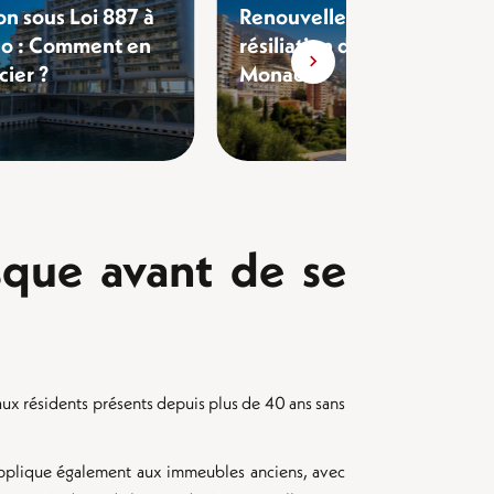
on sous Loi 887 à
Renouvellement et
o : Comment en
résiliation d'un bail à
cier ?
Monaco
que avant de se
ux résidents présents depuis plus de 40 ans sans
pplique également aux immeubles anciens, avec