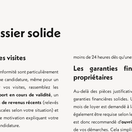
ssier solide
s visites
moins de 24 heures dès qu'une
Les garanties fi
nformité sont particulièrement
propriétaires
 une candidature, même pour un
r vos visites, rassemblez les
Au-delà des pièces justificat
ort en cours de validité
, un
garanties financières solides
fs de revenus récents
(relevés
mois de loyer est demandé à la
scales selon votre situation) et
également être requise selon le 
de motivation expliquant votre
est donc recommandé d'
ouvr
andidature.
de vos démarches. Cela simplif