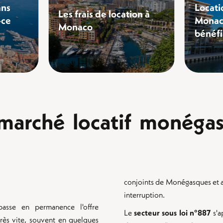
ans
Locati
Les frais de location à
-ce
Monac
Monaco
bénéfi
marché locatif monégas
conjoints de Monégasques et a
interruption.
sse en permanence l'offre
Le
secteur sous loi n°887
s'a
très vite, souvent en quelques