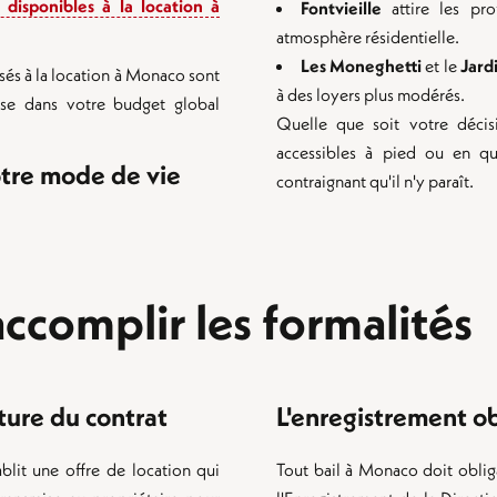
disponibles à la location à
Fontvieille
attire les pro
atmosphère résidentielle.
Les Moneghetti
et le
Jard
és à la location à Monaco sont
à des loyers plus modérés.
e dans votre budget global
Quelle que soit votre décisi
accessibles à pied ou en q
votre mode de vie
contraignant qu'il n'y paraît.
 accomplir les formalités
ature du contrat
L'enregistrement ob
blit une offre de location qui
Tout bail à Monaco doit oblig