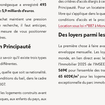
des critères d'accès élargis à c
 monégasque a enregistré
493
Principauté. Pour un locataire
de
5,9 milliards d'euros
.
libre qui s'applique dans la qu
achat maintient une pression
conditions d'accès et la pro
 recherche, il faut anticiper,
Location sous loi n°887 à Mon
 mesure de vous positionner
Des loyers parmi le
ères.
en Principauté
La première chose à faire ava
enveloppe mensuelle. Les loy
avoir qu'il existe trois types
monde, en lien direct avec le
différentes.
l'Immobilier 2025 de l'IMSEE
569€
pour l'ensemble des tra
 quelle que soit sa nationalité.
65 602€/m²
pour les logeme
onditions du bail, dans le cadre
exceptionnelle du parc immobil
007.
les logements construits avant
sques, aux enfants du pays, aux