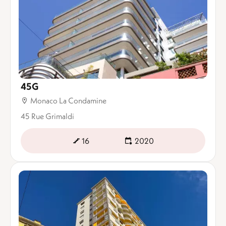
45G
Monaco La Condamine
45 Rue Grimaldi
16
2020