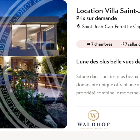
Rez de chaussée
mbres
Dernier étage
Location Villa Saint
mbres et +
Usage mixte
Prix sur demande
Saint-Jean-Cap-Ferrat Le Ca
7 chambres
7 salles
L'une des plus belle vues d
Située dans l'un des plus beaux
dominante unique offrant une vu
propriété combine le moderne et