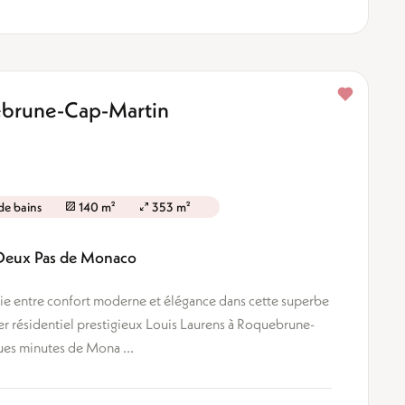
uebrune-Cap-Martin
 de bains
140 m²
353 m²
 Deux Pas de Monaco
e entre confort moderne et élégance dans cette superbe
ier résidentiel prestigieux Louis Laurens à Roquebrune-
es minutes de Mona ...