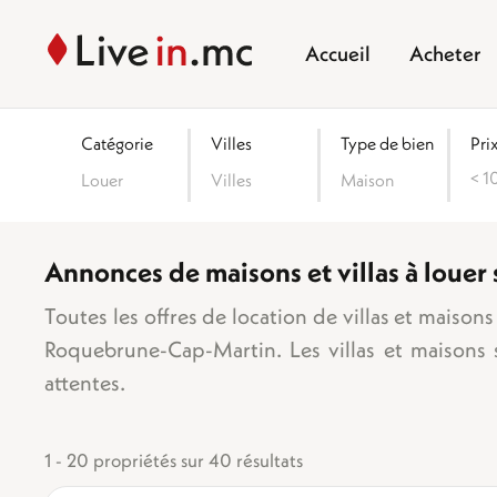
Accueil
Acheter
Catégorie
Villes
Type de bien
Pri
< 1
Louer
Villes
Maison
Annonces de maisons et villas à louer
Surface
Toutes les offres de location de villas et maison
Roquebrune-Cap-Martin. Les villas et maisons 
attentes.
Nombre d
1 pièc
1 - 20 propriétés sur 40 résultats
2 cha
3 cha