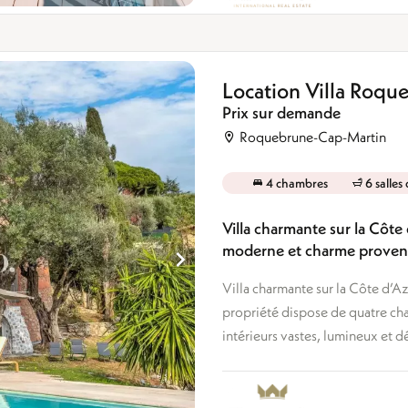
Location Villa Roq
Prix sur demande
Roquebrune-Cap-Martin
4 chambres
6 salles
Villa charmante sur la Côte
moderne et charme proven
Villa charmante sur la Côte d’A
propriété dispose de quatre cha
intérieurs vastes, lumineux et d