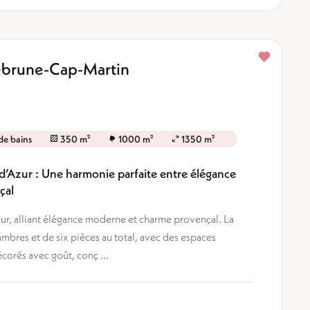
uebrune-Cap-Martin
 de bains
350 m²
1000 m²
1350 m²
 d’Azur : Une harmonie parfaite entre élégance
çal
zur, alliant élégance moderne et charme provençal. La
mbres et de six pièces au total, avec des espaces
écorés avec goût, conç ...