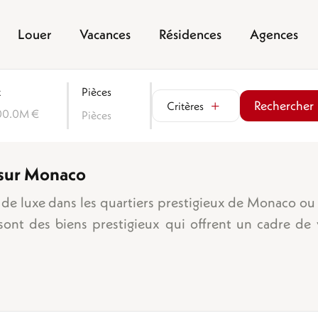
Louer
Vacances
Résidences
Agences
x
Pièces
Rechercher
Critères
00.0M €
Pièces
 sur Monaco
Vue mer
Jardin
s de luxe dans les quartiers prestigieux de Monaco ou s
Balcon/terrasse
sont des biens prestigieux qui offrent un cadre de 
Place de parking
Garage
e chambres
Cave
e
Ascenseur
mbres
Piscine
mbres