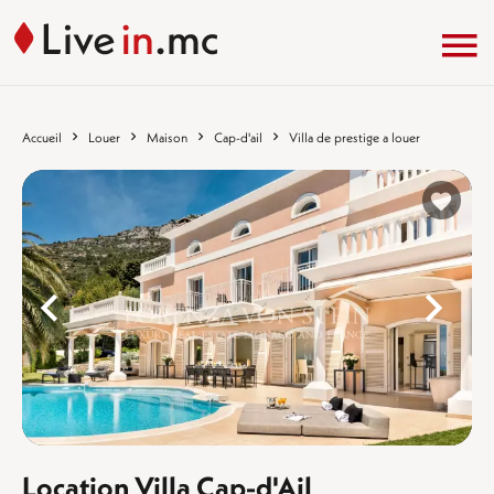
Accueil
Louer
Maison
Cap-d'ail
Villa de prestige a louer
%}
%
Location Villa Cap-d'Ail