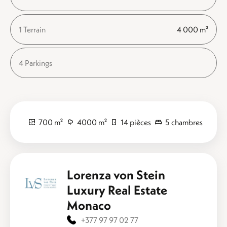
1 Terrain
4 000 m²
4 Parkings
700 m²
4000 m²
14 pièces
5 chambres
Lorenza von Stein
Luxury Real Estate
Monaco
+377 97 97 02 77