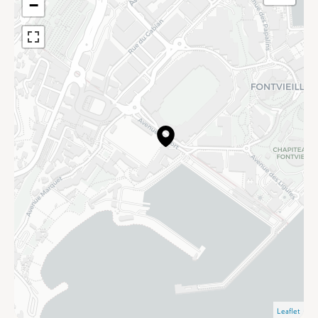
−
Leaflet