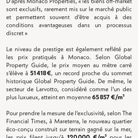
D'après Monaco Properties, « les biens off‑market
sont exclusifs, rarement mis sur le marché public
et permettent souvent d'être acquis à des
conditions avantageuses dans un processus
discret »
Le niveau de prestige est également reflété par
les prix pratiqués à Monaco. Selon Global
Property Guide, le prix moyen au mètre carré
s’élève à
51 418 €
, un record proche du sommet
historique Global Property Guide. De même, le
secteur de Larvotto, considéré comme l’un des
plus luxueux, atteint en moyenne
65 857 €/m²
Pour prendre la mesure de l’exclusivité, selon The
Financial Times, à Mareterra, le nouveau quartier
éco-conçu construit sur terrain gagné sur la mer,
les prix filent jusqu’à
120 000 €/m²
pour les