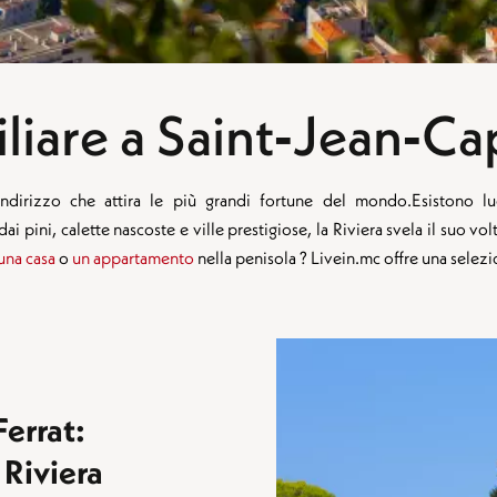
iare a Saint‑Jean‑Ca
 indirizzo che attira le più grandi fortune del mondo.Esistono l
ai pini, calette nascoste e ville prestigiose, la Riviera svela il suo v
 una casa
o
un appartamento
nella penisola ? Livein.mc offre una selezi
errat:
 Riviera