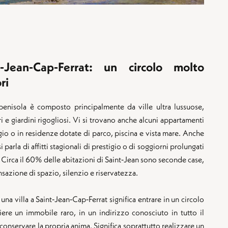
t‑Jean‑Cap‑Ferrat: un circolo molto
ri
penisola è composto principalmente da ville ultra lussuose,
i e giardini rigogliosi. Vi si trovano anche alcuni appartamenti
laggio o in residenze dotate di parco, piscina e vista mare. Anche
 parla di affitti stagionali di prestigio o di soggiorni prolungati
 Circa il 60% delle abitazioni di Saint‑Jean sono seconde case,
nsazione di spazio, silenzio e riservatezza.
a villa a Saint‑Jean‑Cap‑Ferrat significa entrare in un circolo
gliere un immobile raro, in un indirizzo conosciuto in tutto il
onservare la propria anima. Significa soprattutto realizzare un