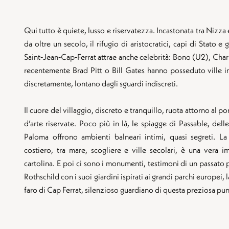
Qui tutto è quiete, lusso e riservatezza. Incastonata tra Nizz
da oltre un secolo, il rifugio di aristocratici, capi di Stato e
Saint‑Jean‑Cap‑Ferrat attrae anche celebrità: Bono (U2), Char
recentemente Brad Pitt o Bill Gates hanno posseduto ville 
discretamente, lontano dagli sguardi indiscreti.
Il cuore del villaggio, discreto e tranquillo, ruota attorno al port
d’arte riservate. Poco più in là, le spiagge di Passable, dell
Paloma offrono ambienti balneari intimi, quasi segreti. La
costiero, tra mare, scogliere e ville secolari, è una vera
cartolina. E poi ci sono i monumenti, testimoni di un passato p
Rothschild con i suoi giardini ispirati ai grandi parchi europei,
faro di Cap Ferrat, silenzioso guardiano di questa preziosa punt