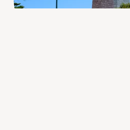
Le nostre proprietà in vendita
: