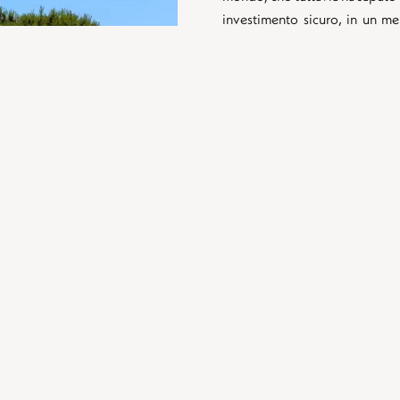
investimento sicuro, in un me
accenna a diminuire. Non è un 
prezzo al metro quadrato più al
Parigi – con valori che posso
eccezionali in riva al mare. Un
e da un’attrattiva che non smet