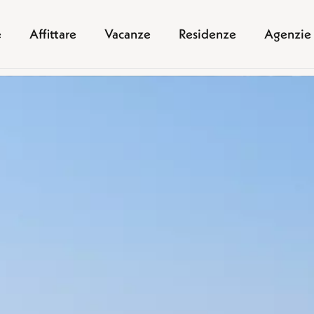
e
Affittare
Vacanze
Residenze
Agenzie