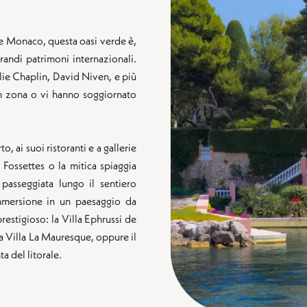
a e Monaco, questa oasi verde è,
 grandi patrimoni internazionali.
lie Chaplin, David Niven, e più
in zona o vi hanno soggiornato
o, ai suoi ristoranti e a gallerie
e Fossettes o la mitica spiaggia
 passeggiata lungo il sentiero
 immersione in un paesaggio da
restigioso: la Villa Ephrussi de
 la Villa La Mauresque, oppure il
a del litorale.