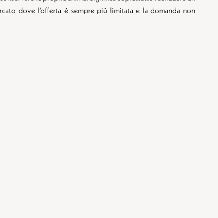
rcato dove l’offerta è sempre più limitata e la domanda non
caso se Saint‑Jean‑Cap‑Ferrat figura oggi tra i comuni con il
to di tutta la Francia – superiore persino a certi quartieri di
no superare i 45.000 €, e persino 100.000 €/m² per proprietà
 vero e proprio bene rifugio, sostenuto da una posizione d’élite
te mai di crescere.