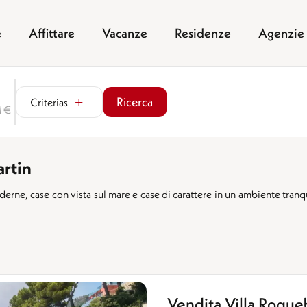
e
Affittare
Vacanze
Residenze
Agenzie
Ricerca
Criterias
M €
rtin
rne, case con vista sul mare e case di carattere in un ambiente tranq
Vendita Villa Roqu