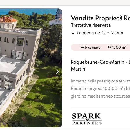
Vendita Proprietà 
Trattativa riservata
Roquebrune-Cap-Martin
6 camere
1700 m²
Roquebrune-Cap-Martin - Ec
Martin
Immersa nella prestigiosa tenuta
Époque sorge su 10.000 m² di te
giardino mediterraneo accuratam