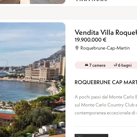
Vendita Villa Roqu
19.900.000 €
Roquebrune-Cap-Martin
7 camere
6 bagni
ROQUEBRUNE CAP MARTI
A pochi passi dal Monte Carlo B
sul Monte Carlo Country Club e s
contemporanea eccezionale di ci