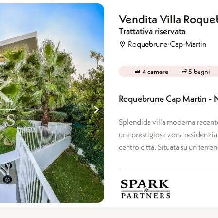
Vendita Villa Roqu
Trattativa riservata
Roquebrune-Cap-Martin
4 camere
5 bagni
Roquebrune Cap Martin - Nu
Splendida villa moderna recenteme
una prestigiosa zona residenzia
centro città. Situata su un terreno