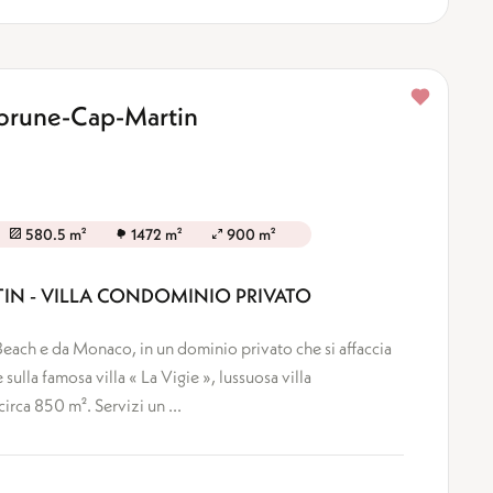
ebrune-Cap-Martin
580.5 m²
1472 m²
900 m²
N - VILLA CONDOMINIO PRIVATO
each e da Monaco, in un dominio privato che si affaccia
ulla famosa villa « La Vigie », lussuosa villa
rca 850 m². Servizi un ...