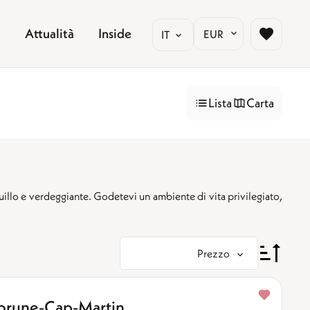
Attualità
Inside
EUR
IT
Lista
Carta
Vista mare
Ascensore
(94)
(19)
Giardino
Piscina
(7)
(81)
uillo e verdeggiante. Godetevi un ambiente di vita privilegiato,
Balcone/terraza
Una camera
(47)
(0)
Parcheggio
Soppalco
(38)
(0)
Garage
Attico
(41)
(0)
Cantina
Garage
(8)
(0)
Prezzo
ebrune-Cap-Martin