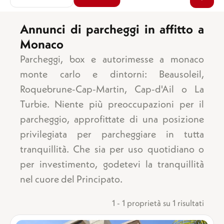
Annunci di parcheggi in affitto a
Monaco
Superficie
Vista mare
Parcheggi, box e autorimesse a monaco
Giardino
monte carlo e dintorni: Beausoleil,
Balcone/terraza
Roquebrune-Cap-Martin, Cap-d'Ail o La
Parcheggio
Turbie. Niente più preoccupazioni per il
Garage
parcheggio, approfittate di una posizione
Numero di camere da letto
Cantina
1 camera
Ascensore
privilegiata per parcheggiare in tutta
2 camere
Piscina
tranquillità. Che sia per uso quotidiano o
3 camere
Piano terra
per investimento, godetevi la tranquillità
4 camere
Ultimo piano
nel cuore del Principato.
5 camere +
Uso misto
1 - 1 proprietà su 1 risultati