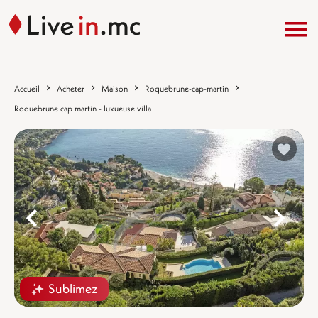
Accueil
Acheter
Maison
Roquebrune-cap-martin
Roquebrune cap martin - luxueuse villa
%}
%
Sublimez