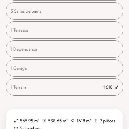
5 Salles de bains
1 Terrasse
1 Dépendance
1 Garage
1 Terrain
1 618 m²
565.95 m²
538.65 m²
1618 m²
7 pièces
5 chambres