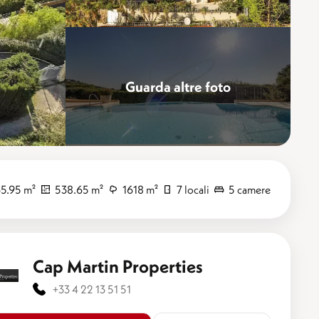
Guarda altre foto
Perfezionare
5.95 m²
538.65 m²
1618 m²
7 locali
5 camere
Cap Martin Properties
+33 4 22 13 51 51