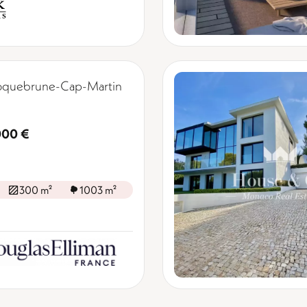
Roquebrune-Cap-Martin
000 €
300 m²
1003 m²