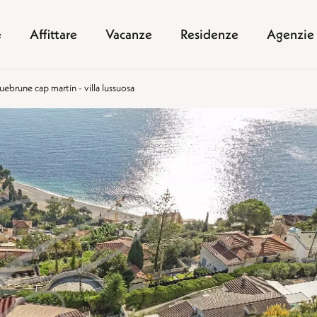
e
Affittare
Vacanze
Residenze
Agenzie
ebrune cap martin - villa lussuosa