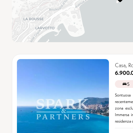
Casa, 
6.900.
5
Sontuosa
recentemen
zona escl
Immersa i
residenza o