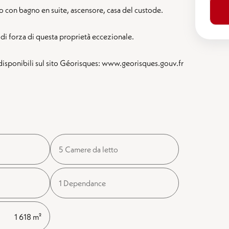
o con bagno en suite, ascensore, casa del custode.
ti di forza di questa proprietà eccezionale.
o disponibili sul sito Géorisques: www.georisques.gouv.fr
5 Camere da letto
1 Dependance
1 618 m²