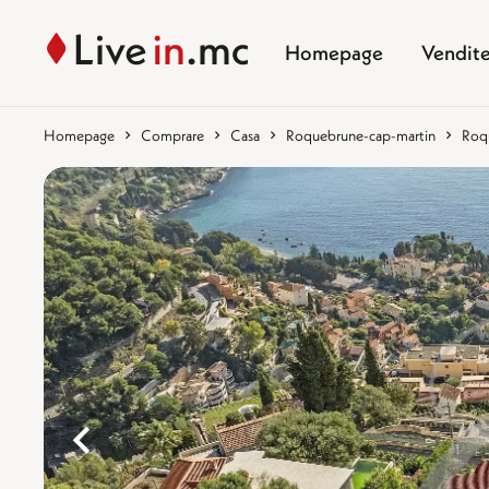
Homepage
Vendit
Homepage
Comprare
Casa
Roquebrune-cap-martin
Roqu
%}