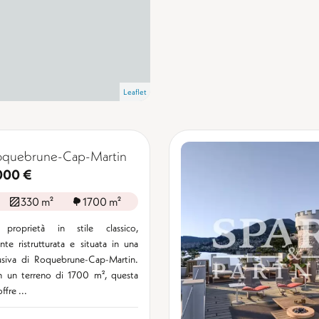
Leaflet
Roquebrune-Cap-Martin
000 €
330 m²
1700 m²
 proprietà in stile classico,
te ristrutturata e situata in una
usiva di Roquebrune-Cap-Martin.
n un terreno di 1700 m², questa
ffre ...