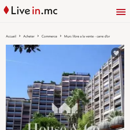
Accueil
Acheter
Commerce
Murs libre a la vente - carre d'or
%}