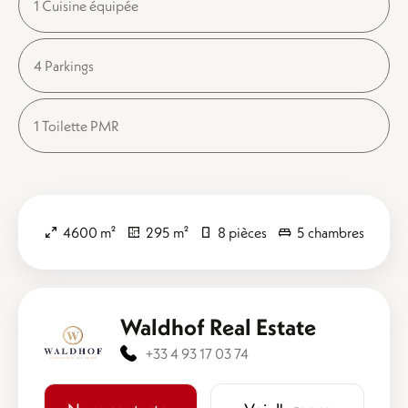
1 Cuisine équipée
4 Parkings
1 Toilette PMR
4600 m²
295 m²
8 pièces
5 chambres
Waldhof Real Estate
+33 4 93 17 03 74