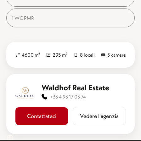
1 WC PMR
4600 m²
295 m²
8 locali
5 camere
Waldhof Real Estate
+33 4 93 17 03 74
Contattateci
​​Vedere l'agenzia