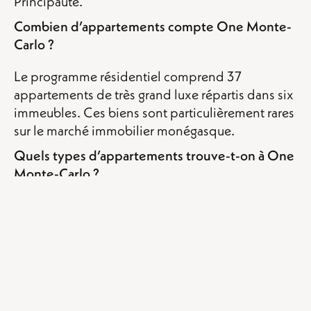
Principauté.
Combien d’appartements compte One Monte-
Carlo ?
Le programme résidentiel comprend 37
appartements de très grand luxe répartis dans six
immeubles. Ces biens sont particulièrement rares
sur le marché immobilier monégasque.
Quels types d’appartements trouve-t-on à One
Monte-Carlo ?
One Monte-Carlo propose de vastes
appartements haut de gamme avec terrasses, vues
panoramiques et, pour certains, piscines
privatives en rooftop. Les finitions et prestations
sont parmi les plus élevées de Monaco.
Quel est le prix au mètre carré à One Monte-