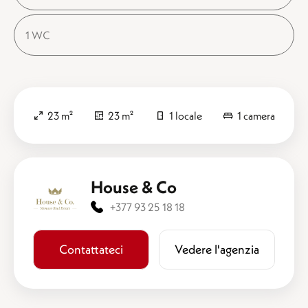
1 WC
23 m²
23 m²
1 locale
1 camera
House & Co
+377 93 25 18 18
Contattateci
​​Vedere l'agenzia