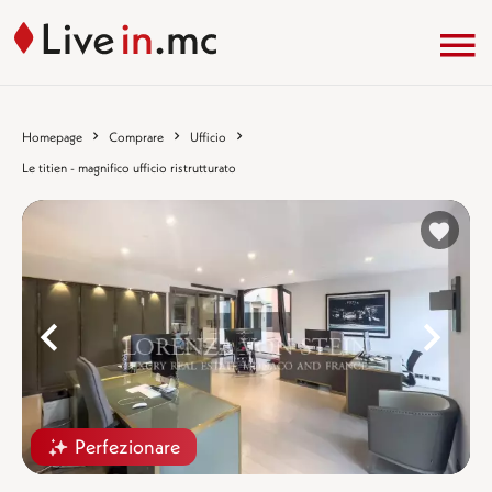
Homepage
Comprare
Ufficio
Le titien - magnifico ufficio ristrutturato
%}
%
Perfezionare