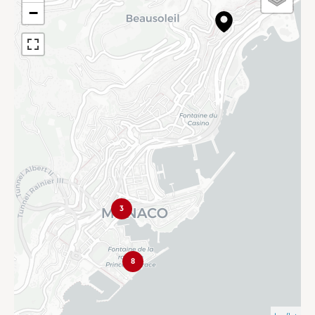
−
3
8