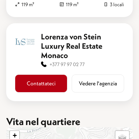
119 m²
119 m²
3 locali
Lorenza von Stein
Luxury Real Estate
Monaco
+377 97 97 02 77
Contattateci
​​Vedere l'agenzia
Vita nel quartiere
+