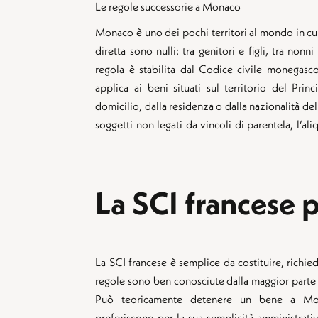
Le regole successorie a Monaco
Monaco è uno dei pochi territori al mondo in cui i
diretta sono nulli: tra genitori e figli, tra nonn
regola è stabilita dal Codice civile monegasc
applica ai beni situati sul territorio del Pri
domicilio, dalla residenza o dalla nazionalità del
soggetti non legati da vincoli di parentela, l’al
La SCI francese 
La SCI francese è semplice da costituire, richi
regole sono ben conosciute dalla maggior parte d
Può teoricamente detenere un bene a Mon
preferiscono per la sua semplicità amministrativa