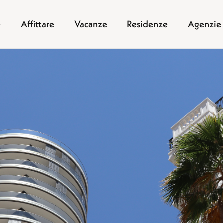
e
Affittare
Vacanze
Residenze
Agenzie