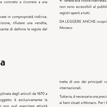
4- Tenete alla vostra riservate
sse concreto a ricorrere a una
non sono accessibili al pubbl
registri aperti a tutti.
vate in comproprietà indivisa.
DA LEGGERE ANCHE: scoprite la
ione, rifiutare una vendita,
Monaco
sente di definire le regole del
ca
tratta di uno dei principali 
internazionali.
linata dagli articoli da 1670 a
Tuttavia, è necessaria una prec
oggetto è esclusivamente la
ai beni situati a Monaco. Per i 
 non può esercitare attività