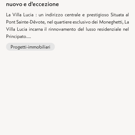
nuovo e d'eccezione
La Villa Lucia : un indirizzo centrale e prestigioso Situata al
Pont Sainte-Dévote, nel quartiere esclusivo dei Moneghetti, La
Villa Lucia incarna il rinnovamento del lusso residenziale nel
Principato....
Progetti-immobiliari
Le nostre proprietà in vendita
:
Appartamenti in vendita a Monaco
Appartamenti in vendita a Beausoleil
I nostri appartamenti in vendita a Cap d'Ail
Appartamenti in vendita a La Turbie
I nostri appartamenti in vendita a Roquebrune-Cap-Martin