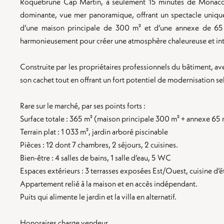
Roquebrune Cap Martin, à seulement 15 minutes de Monaco, a
dominante, vue mer panoramique, offrant un spectacle unique
d’une maison principale de 300 m² et d’une annexe de 65 
harmonieusement pour créer une atmosphère chaleureuse et int
Construite par les propriétaires professionnels du bâtiment, avec
son cachet tout en offrant un fort potentiel de modernisation se
Rare sur le marché, par ses points forts :
Surface totale : 365 m² (maison principale 300 m² + annexe 65 
Terrain plat : 1 033 m², jardin arboré piscinable
Pièces : 12 dont 7 chambres, 2 séjours, 2 cuisines.
Bien-être : 4 salles de bains, 1 salle d’eau, 5 WC
Espaces extérieurs : 3 terrasses exposées Est/Ouest, cuisine d’ét
Appartement relié à la maison et en accès indépendant.
Puits qui alimente le jardin et la villa en alternatif.
Honoraires charge vendeur