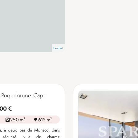
Leaflet
, Roquebrune-Cap-
000 €
250 m²
612 m²
u, à deux pas de Monaco, dans
 sécurisé, villa de charme