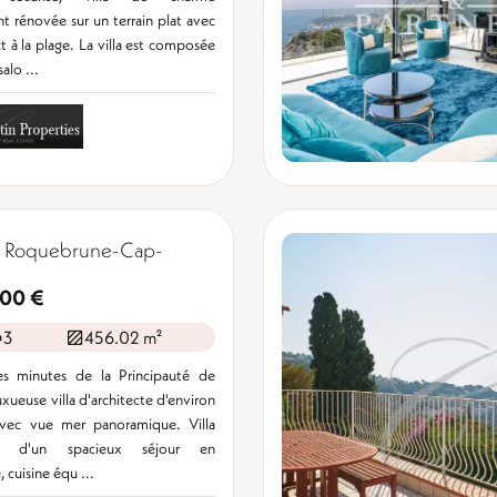
t rénovée sur un terrain plat avec
t à la plage. La villa est composée
alo ...
, Roquebrune-Cap-
000 €
3
456.02 m²
s minutes de la Principauté de
xueuse villa d'architecte d'environ
ec vue mer panoramique. Villa
e d'un spacieux séjour en
 cuisine équ ...