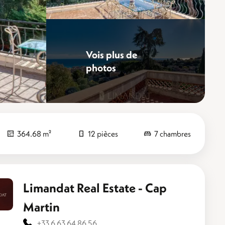
Vois plus de
photos
Sublimez
364.68 m²
12 pièces
7 chambres
Limandat Real Estate - Cap
Martin
+33 6 63 64 86 56