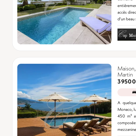
entièremen
accès direc
d'un beau s
Maison
Martin
3 950 
A quelque
Monaco, lu
450 m² av
composé
mezzanine,