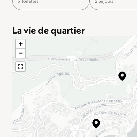
5 Toilettes
2 Séjours
La vie de quartier
+
−