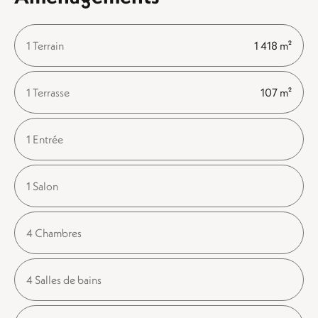
1 Terrain
1 418 m²
1 Terrasse
107 m²
1 Entrée
1 Salon
4 Chambres
4 Salles de bains