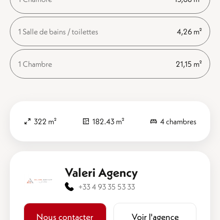
1 Salle de bains / toilettes
4,26 m²
1 Chambre
21,15 m²
322 m²
182.43 m²
4 chambres
Valeri Agency
+33 4 93 35 53 33
Nous contacter
Voir l'agence