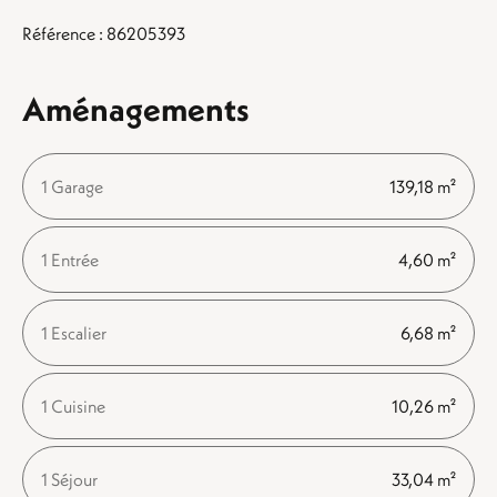
Référence : 86205393
Aménagements
1 Garage
139,18 m²
1 Entrée
4,60 m²
1 Escalier
6,68 m²
1 Cuisine
10,26 m²
1 Séjour
33,04 m²