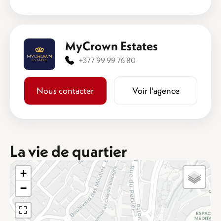
MyCrown Estates
+377 99 99 76 80
Nous contacter
Voir l'agence
La vie de quartier
+
−