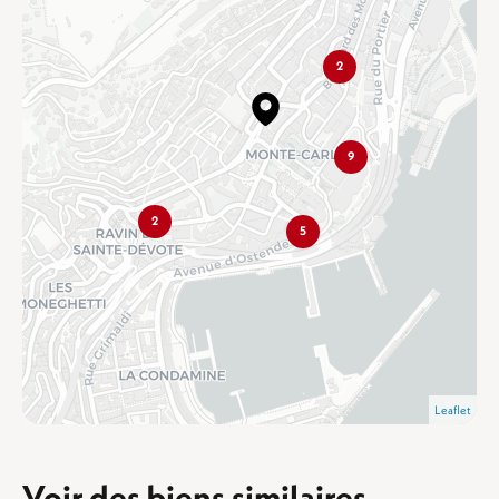
2
9
2
5
Leaflet
Voir des biens similaires