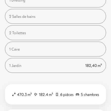
1 Dressing
2 Salles de bains
2 Toilettes
1 Cave
1 Jardin
182,40 m²
470.3 m²
182.4 m²
6 pièces
5 chambres