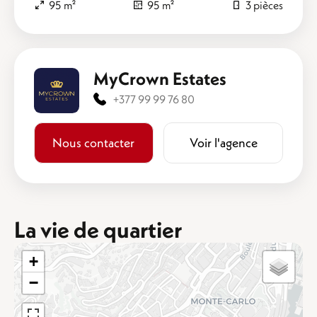
95 m²
95 m²
3 pièces
MyCrown Estates
+377 99 99 76 80
Nous contacter
Voir l'agence
La vie de quartier
+
−