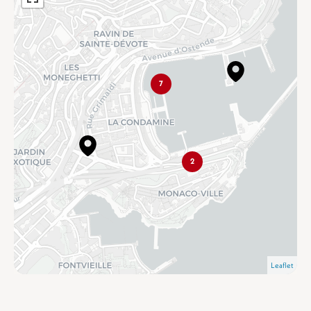
7
2
Leaflet