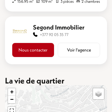
156.95 m²
109 m²
3 pièces
2 chambres
Segond Immobilier
+377 92 05 35 77
Nous contacter
Voir l'agence
La vie de quartier
+
−