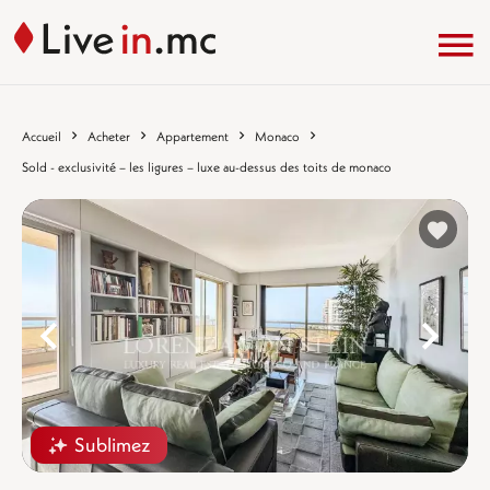
Accueil
Acheter
Appartement
Monaco
Sold - exclusivité – les ligures – luxe au-dessus des toits de monaco
%}
%
Sublimez