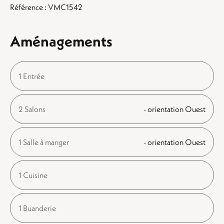
Référence : VMC1542
Aménagements
1 Entrée
2 Salons
- orientation Ouest
1 Salle à manger
- orientation Ouest
1 Cuisine
1 Buanderie