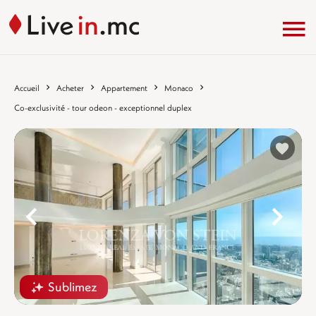
Accueil
Acheter
Appartement
Monaco
Co-exclusivité - tour odeon - exceptionnel duplex
%}
%
Sublimez