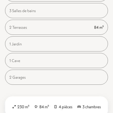
3 Salles de bains
2 Terrasses
84 m²
1 Jardin
1 Cave
2 Garages
230 m²
84 m²
4 pièces
3 chambres