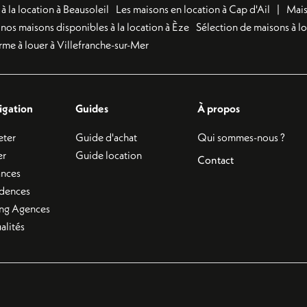
 la location à Beausoleil
Les maisons en location à Cap d'Ail
Mais
nos maisons disponibles à la location à Èze
Sélection de maisons à l
me à louer à Villefranche-sur-Mer
igation
Guides
À propos
eter
Guide d'achat
Qui sommes-nous ?
er
Guide location
Contact
ances
idences
ing Agences
alités