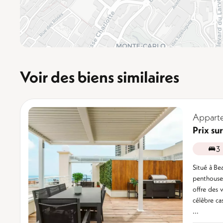
Voir des biens similaires
Apparte
Prix s
3
Situé à Be
penthouse
offre des v
célèbre ca
...