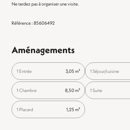
Ne tardez pas à organiser une visite.
Référence : 85606492
Aménagements
1 Entrée
3,05 m²
1 Séjour/cuisine
1 Chambre
8,50 m²
1 Suite
1 Placard
1,25 m²