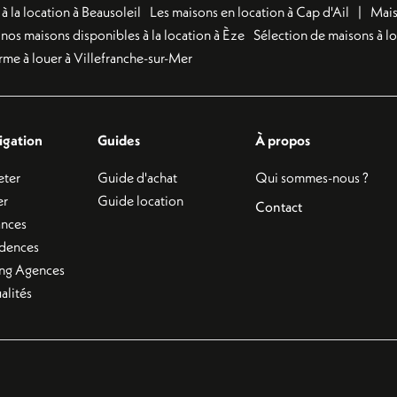
 la location à Beausoleil
Les maisons en location à Cap d'Ail
Mais
nos maisons disponibles à la location à Èze
Sélection de maisons à l
me à louer à Villefranche-sur-Mer
igation
Guides
À propos
eter
Guide d'achat
Qui sommes-nous ?
er
Guide location
Contact
ances
idences
ing Agences
alités