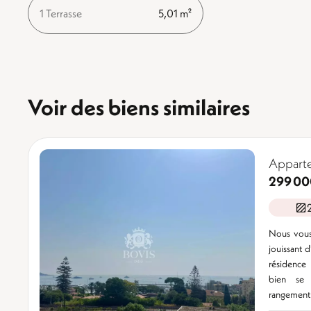
1 Terrasse
5,01 m²
Voir des biens similaires
Apparte
299 00
Nous vous
jouissant 
résidence
bien se
rangements,