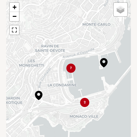
+
−
7
2