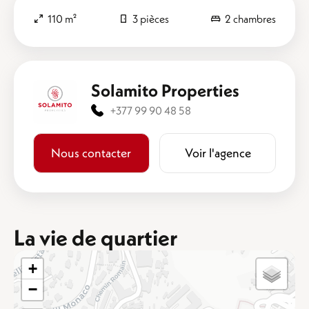
110 m²
3 pièces
2 chambres
Solamito Properties
+377 99 90 48 58
Nous contacter
Voir l'agence
La vie de quartier
+
−