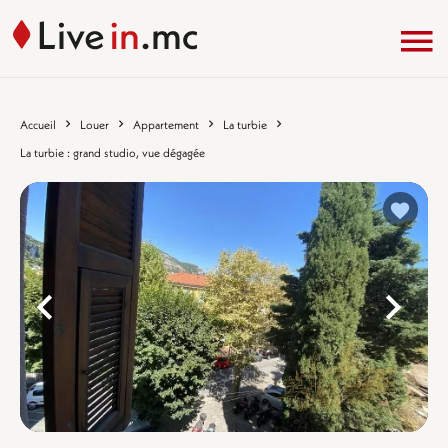
Accueil
Louer
Appartement
La turbie
La turbie : grand studio, vue dégagée
%}
%