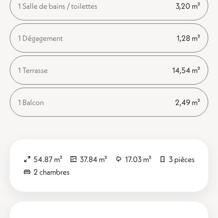
1 Salle de bains / toilettes
3,20 m²
1 Dégagement
1,28 m²
1 Terrasse
14,54 m²
1 Balcon
2,49 m²
54.87 m²
37.84 m²
17.03 m²
3 pièces
2 chambres