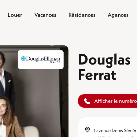
Louer
Vacances
Résidences
Agences
Dougla
Ferrat
Afficher le numéro
1 avenue Denis Sémér