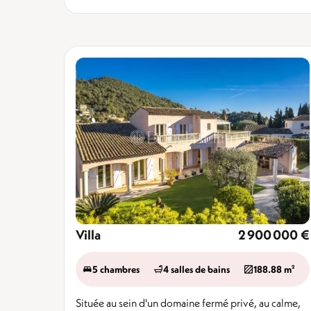
Villa
2 900 000 €
5 chambres
4 salles de bains
188.88 m²
Située au sein d'un domaine fermé privé, au calme,