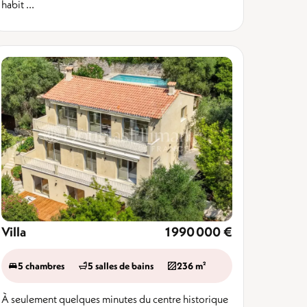
habit ...
Villa
1 990 000 €
5 chambres
5 salles de bains
236 m²
À seulement quelques minutes du centre historique