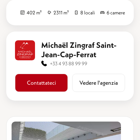
402 m²
2311 m²
8 locali
6 camere
Michaël Zingraf Saint-
Jean-Cap-Ferrat
+33 4 93 88 99 99
Contattateci
​​Vedere l'agenzia