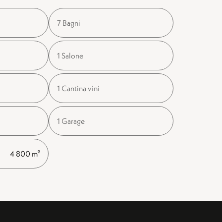
7 Bagni
1 Salone
1 Cantina vini
1 Garage
4 800 m²