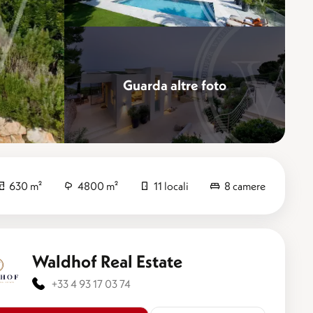
Guarda altre foto
Perfezionare
630 m²
4800 m²
11 locali
8 camere
Waldhof Real Estate
+33 4 93 17 03 74