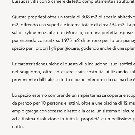
Lussuosa villa con 5 camere da letto completamente ristrutturata
Questa proprietà offre un totale di 308 m2 di spazio abitativo 
m2, offrendo una superficie interna totale di circa 394 m2. La 
sullo skyline mozzafiato di Monaco, con una perfetta esposizion
pur essendo costruita su 1.975 m2 di terreno per lo più pianeg
spazio per i propri figli per giocare, godendo anche di una splen
Le caratteristiche uniche di questa villa includono i suoi soffitti 
nel soggiorno, oltre ad essere stata costruita utilizzando so
proveniente dall'Italia su tutto il piano inferiore e la cucina c
Lo spazio esterno comprende un'ampia terrazza coperta e scope
da pranzo per 10 persone e lettini, oltre a una piscina di 12 me
ampio garage con accesso diretto alla casa, un sistema di sic
ad altissima risoluzione in tutta la proprietà e un bellissim
notte.