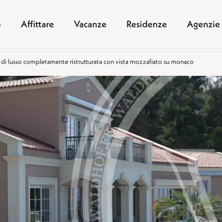
e
Affittare
Vacanze
Residenze
Agenzie
a di lusso completamente ristrutturata con vista mozzafiato su monaco