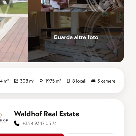
Guarda altre foto
Perfezionare
4 m²
308 m²
1975 m²
8 locali
5 camere
Waldhof Real Estate
+33 4 93 17 03 74