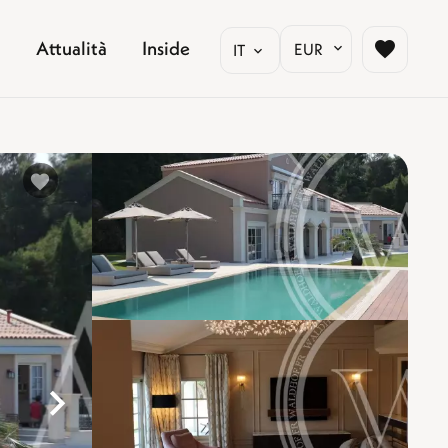
Attualità
Inside
EUR
IT
%}