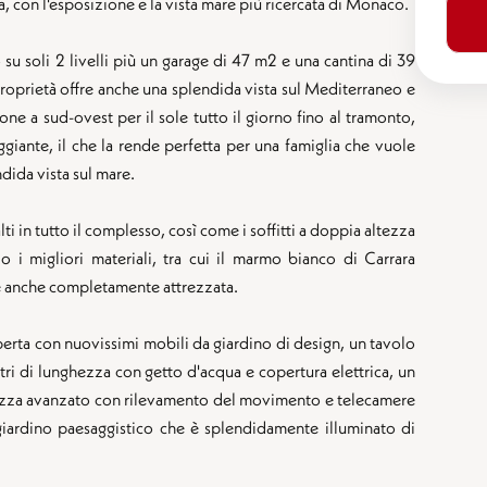
, con l'esposizione e la vista mare più ricercata di Monaco.
su soli 2 livelli più un garage di 47 m2 e una cantina di 39
proprietà offre anche una splendida vista sul Mediterraneo e
e a sud-ovest per il sole tutto il giorno fino al tramonto,
giante, il che la rende perfetta per una famiglia che vuole
dida vista sul mare.
alti in tutto il complesso, così come i soffitti a doppia altezza
lo i migliori materiali, tra cui il marmo bianco di Carrara
he è anche completamente attrezzata.
rta con nuovissimi mobili da giardino di design, un tavolo
tri di lunghezza con getto d'acqua e copertura elettrica, un
urezza avanzato con rilevamento del movimento e telecamere
o giardino paesaggistico che è splendidamente illuminato di