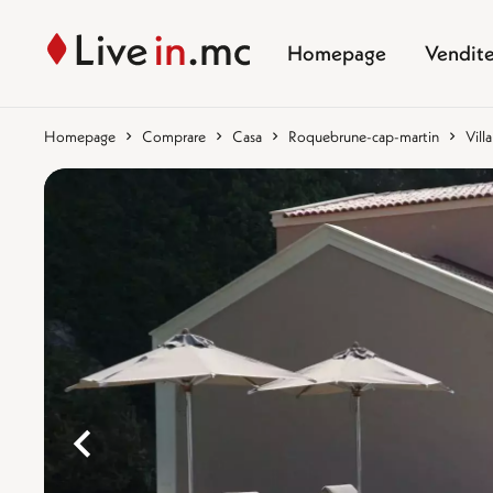
Homepage
Vendit
Homepage
Comprare
Casa
Roquebrune-cap-martin
Vill
%}