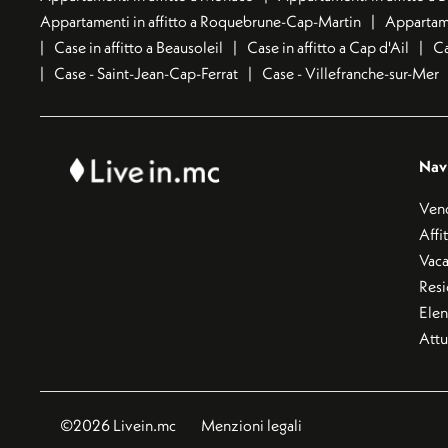
Appartamenti in affitto a Roquebrune-Cap-Martin
Appartame
Case in affitto a Beausoleil
Case in affitto a Cap d'Ail
Ca
Case - Saint-Jean-Cap-Ferrat
Case - Villefranche-sur-Mer
Nav
Ven
Affi
Vac
Res
Elen
Attu
©2026 Livein.mc
Menzioni legali