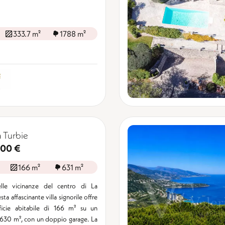
333.7 m²
1788 m²
a Turbie
000 €
166 m²
631 m²
elle vicinanze del centro di La
sta affascinante villa signorile offre
ficie abitabile di 166 m² su un
 630 m², con un doppio garage. La