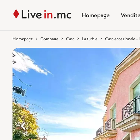
Homepage
Vendit
Homepage
Comprare
Casa
La turbie
Casa eccezionale - l
%}