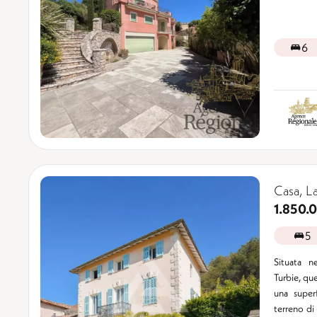
6
Casa, L
1.850.
5
Situata n
Turbie, que
una super
terreno di