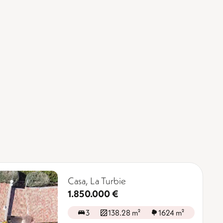
Casa, La Turbie
1.850.000 €
3
138.28 m²
1624 m²