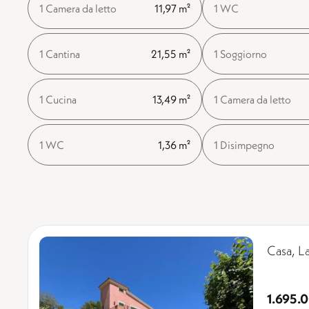
1 Camera da letto
11,97 m²
1 WC
1 Cantina
21,55 m²
1 Soggiorno
1 Cucina
13,49 m²
1 Camera da letto
1 WC
1,36 m²
1 Disimpegno
Casa, L
1.695.