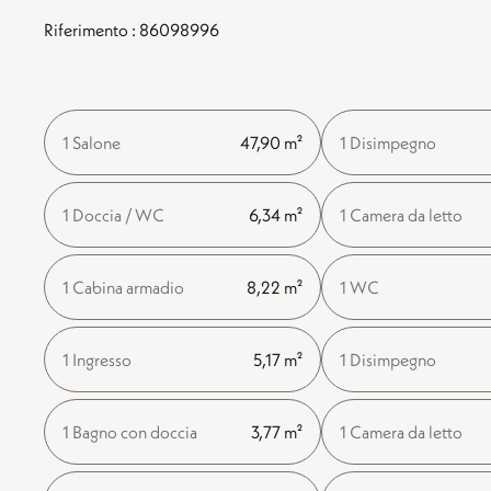
Riferimento : 86098996
1 Salone
47,90 m²
1 Disimpegno
1 Doccia / WC
6,34 m²
1 Camera da letto
1 Cabina armadio
8,22 m²
1 WC
1 Ingresso
5,17 m²
1 Disimpegno
1 Bagno con doccia
3,77 m²
1 Camera da letto