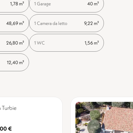
1,78 m²
1 Garage
40 m²
48,69 m²
1 Camera da letto
9,22 m²
26,80 m²
1 WC
1,56 m²
12,40 m²
a Turbie
000 €