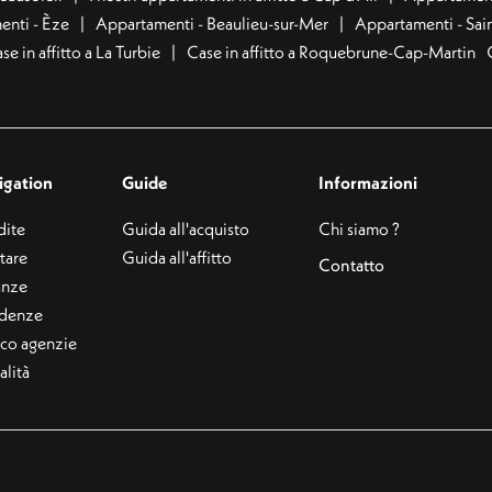
nti - Èze
Appartamenti - Beaulieu-sur-Mer
Appartamenti - Sai
se in affitto a La Turbie
Case in affitto a Roquebrune-Cap-Martin
igation
Guide
Informazioni
dite
Guida all'acquisto
Chi siamo ?
ttare
Guida all'affitto
Contatto
anze
idenze
co agenzie
alità