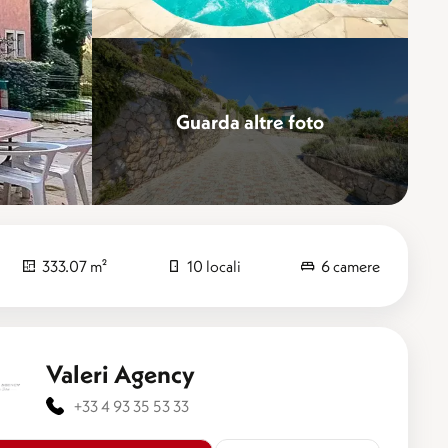
Guarda altre foto
Perfezionare
333.07 m²
10 locali
6 camere
Valeri Agency
+33 4 93 35 53 33