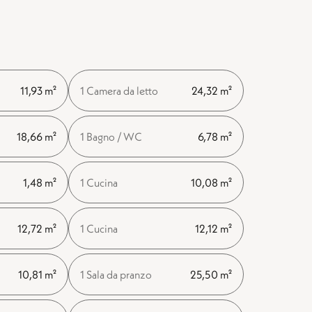
11,93 m²
1 Camera da letto
24,32 m²
18,66 m²
1 Bagno / WC
6,78 m²
1,48 m²
1 Cucina
10,08 m²
12,72 m²
1 Cucina
12,12 m²
10,81 m²
1 Sala da pranzo
25,50 m²