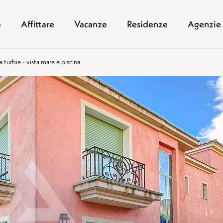
e
Affittare
Vacanze
Residenze
Agenzie
a turbie - vista mare e piscina