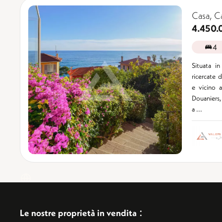
Casa, C
4.450.
4
Situata in
ricercate d
e vicino 
Douaniers,
a ...
:
Le nostre proprietà in vendita