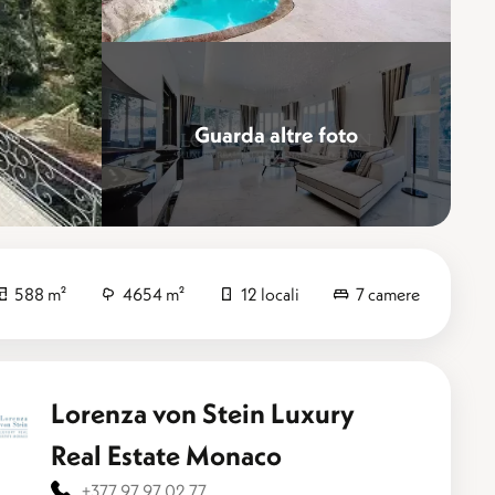
Guarda altre foto
Perfezionare
588 m²
4654 m²
12 locali
7 camere
Lorenza von Stein Luxury
Real Estate Monaco
+377 97 97 02 77