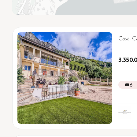
Casa, C
3.350.
6