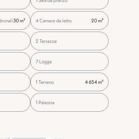
1 Sala da pranzo
dronali
30 m²
4 Camere da letto
20 m²
2 Terrazze
7 Logge
1 Terreno
4 654 m²
1 Palestra