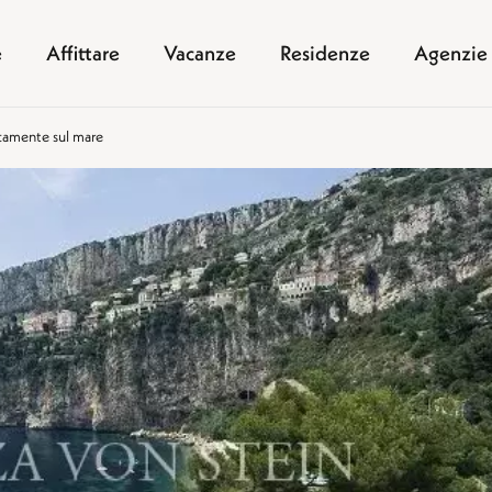
e
Affittare
Vacanze
Residenze
Agenzie
ettamente sul mare