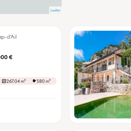
Leaflet
ap-d'Ail
000 €
267.04 m²
580 m²