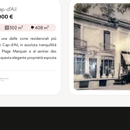
ap-d'Ail
000 €
302 m²
408 m²
 una delle zone residenziali più
i Cap-d'Ail, in assoluta tranquillità
a Plage Marquet e al sentier des
 questa elegante proprietà esposta