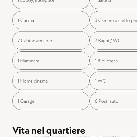
1 Lobby/Reception
1 Salone
1 Cucina
3 Camere da letto pa
7 Cabine armadio
7 Bagni / WC
1 Hammam
1 Biblioteca
1 Home cinema
1 WC
1 Garage
6 Posti auto
Vita nel quartiere