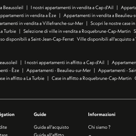
a Beausoleil
I nostri appartamenti in vendita a Cap d'Ail
Apparta
ppartamenti in vendita a Èze
Appartamenti in vendita a Beaulieu-
rtamenti in vendita a Villefranche-sur-Mer
Scopri le nostre case i
La Turbie
Selezione di ville in vendita a Roquebrune-Cap-Martin
S
usso disponibili a Saint-Jean-Cap-Ferrat
Ville disponibili all'acquisto 
Beausoleil
I nostri appartamenti in affitto a Cap d'Ail
Appartamenti
nti - Èze
Appartamenti - Beaulieu-sur-Mer
Appartamenti - Sai
se in affitto a La Turbie
Case in affitto a Roquebrune-Cap-Martin
igation
Guide
Informazioni
dite
Guida all'acquisto
Chi siamo ?
ttare
Guida all'affitto