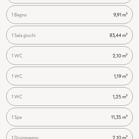
1 Bagno
9,91 m²
1 Sala giochi
83,44 m²
1 WC
2,10 m²
1 WC
1,19 m²
1 WC
1,25 m²
1 Spa
11,35 m²
1 Disimpegno
2,10 m²