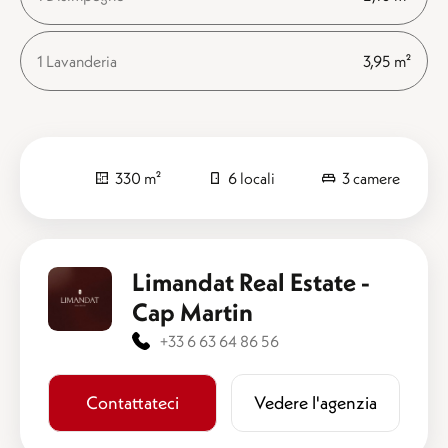
1 Lavanderia
3,95 m²
330 m²
6 locali
3 camere
Limandat Real Estate -
Cap Martin
+33 6 63 64 86 56
Contattateci
​​Vedere l'agenzia