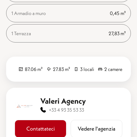
1 Armadio a muro
0,45 m²
1 Terrazza
27,83 m²
87.06 m²
27.83 m²
3 locali
2 camere
Valeri Agency
+33 4 93 35 53 33
Contattateci
​​Vedere l'agenzia