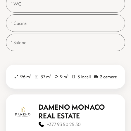
1 WC
1 Cucina
1 Salone
96 m²
87 m²
9 m²
3 locali
2 camere
DAMENO MONACO
REAL ESTATE
+377 93 50 25 30