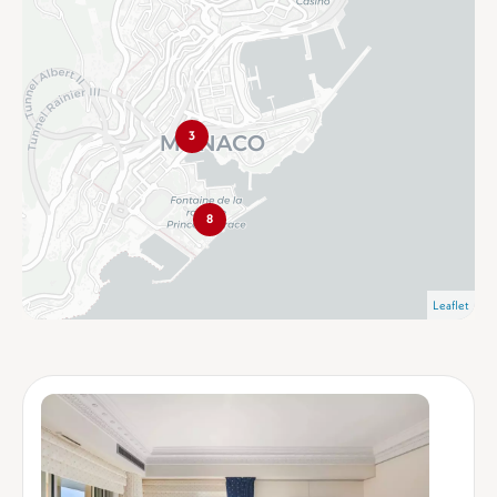
3
8
Leaflet