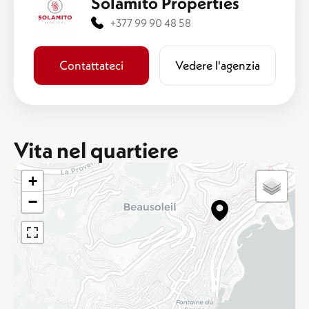
Solamito Properties
+377 99 90 48 58
Contattateci
​​Vedere l'agenzia
Vita nel quartiere
+
−