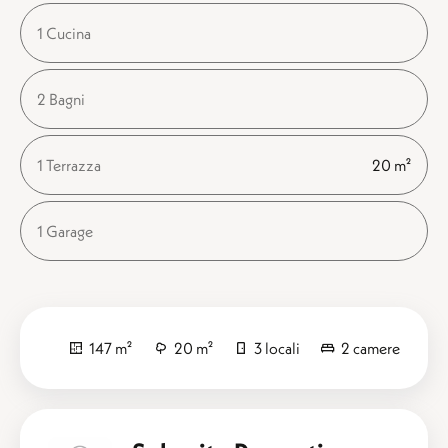
1 Cucina
2 Bagni
1 Terrazza
20 m²
1 Garage
147 m²
20 m²
3 locali
2 camere