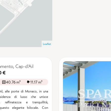
Leaflet
mento, Cap-d'Ail
0 €
40.76 m²
11.17 m²
il, alle porte di Monaco, in una
sidenza di lusso che unisce
, raffinatezza e tranquillità,
questo elegante bilocale. Con