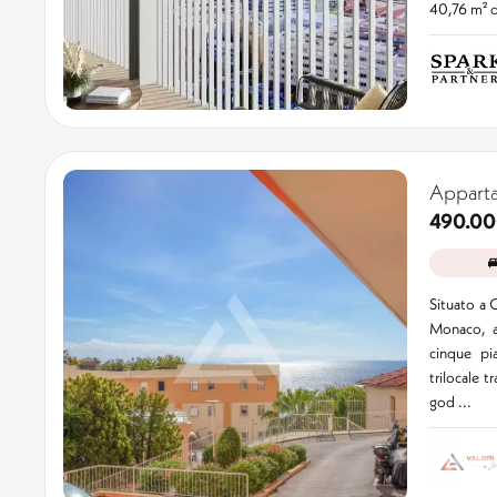
40,76 m² di
Apparta
490.00
Situato a C
Monaco, a
cinque pi
trilocale t
god ...