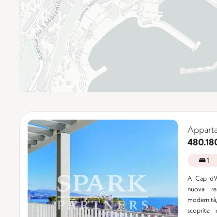
Apparta
480.18
1
A Cap d'A
nuova re
modernità
scoprite 