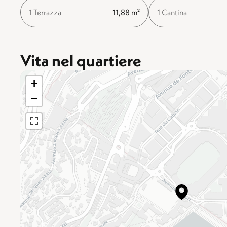
1 Terrazza
11,88 m²
1 Cantina
Vita nel quartiere
+
−