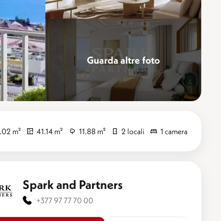
Guarda altre foto
Perfezionare
.02 m²
41.14 m²
11.88 m²
2 locali
1 camera
Spark and Partners
+377 97 77 70 00