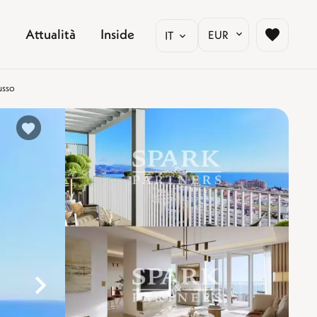
Attualità
Inside
EUR
IT
usso
%}