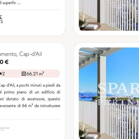
 superfic ...
mento, Cap-d'Ail
0 €
2
66.21 m²
ap d'Ail, a pochi minuti a piedi da
l primo piano di un edificio di
ani dotato di ascensore, questo
raversante di 66 m² da ristrutturare