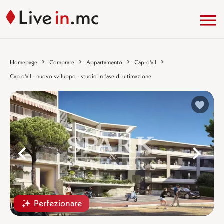
Homepage
Comprare
Appartamento
Cap-d'ail
Cap d'ail - nuovo sviluppo - studio in fase di ultimazione
%}
%
Perfezionare