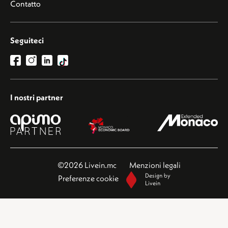
Contatto
Seguiteci
I nostri partner
©2026 Livein.mc
Menzioni legali
Design by
Preferenze cookie
Livein
Questo sito è protetto da reCAPTCHA e si applicano le norme sulla
privacy
e i
termini di
servizio
di Google.