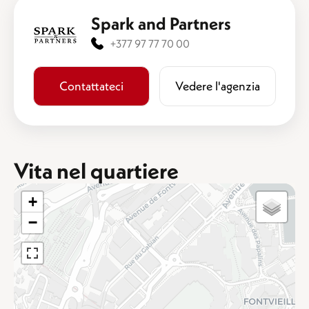
Spark and Partners
+377 97 77 70 00
Contattateci
​​Vedere l'agenzia
Vita nel quartiere
+
−