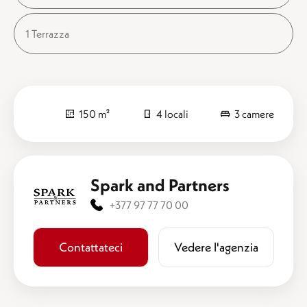
1 Terrazza
150 m²
4 locali
3 camere
Spark and Partners
+377 97 77 70 00
Contattateci
​​Vedere l'agenzia