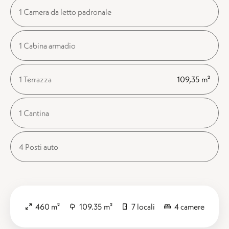
1 Camera da letto padronale
1 Cabina armadio
1 Terrazza
109,35 m²
1 Cantina
4 Posti auto
460 m²
109.35 m²
7 locali
4 camere