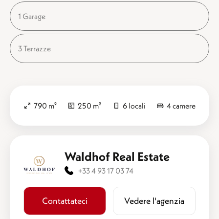
1 Garage
3 Terrazze
790 m²
250 m²
6 locali
4 camere
Waldhof Real Estate
+33 4 93 17 03 74
Contattateci
​​Vedere l'agenzia