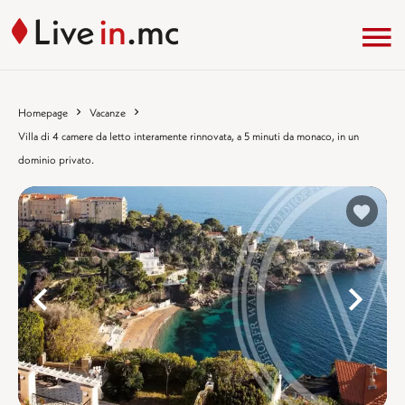
Homepage
Vacanze
Villa di 4 camere da letto interamente rinnovata, a 5 minuti da monaco, in un
dominio privato.
%}
%