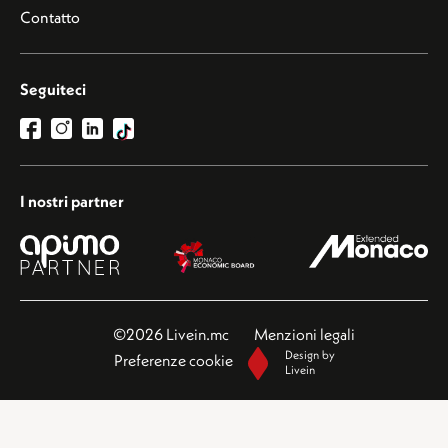
Contatto
Seguiteci
I nostri partner
©2026 Livein.mc
Menzioni legali
Design by
Preferenze cookie
Livein
Questo sito è protetto da reCAPTCHA e si applicano le norme sulla
privacy
e i
termini di
servizio
di Google.